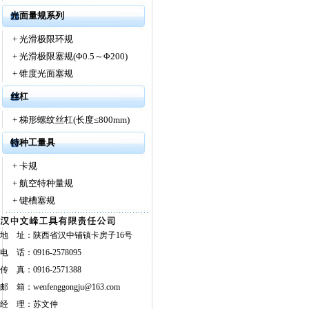
光面量规系列
+
光滑极限环规
+
光滑极限塞规(Φ0.5～Φ200)
+
锥度光面塞规
丝杠
+
梯形螺纹丝杠(长度≤800mm)
特种工量具
+
卡规
+
航空特种量规
+
键槽塞规
地 址：陕西省汉中铺镇卡房子16号
电 话：0916-2578095
传 真：0916-2571388
邮 箱：wenfenggongju@163.com
经 理：苏文仲